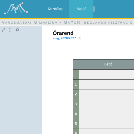
Kezdőlap
Napló
Városmajori Gimnázium - MaYoR iskolaadminisztráció
Órarend
vmg, 2026/2027
?
Hétfő
1
2
3
4
5
6