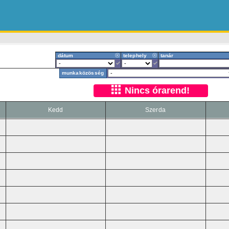
dátum
telephely
tanár
munkaközösség
Nincs órarend!
Kedd
Szerda