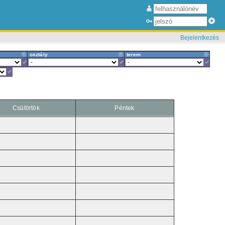
Bejelentkezés
osztály
terem
Csütörtök
Péntek