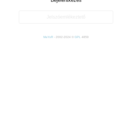
Jelszóemlékeztető
MaYoR
- 2002-2024 ©
GPL
4859