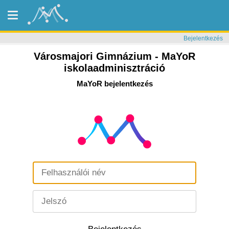
Bejelentkezés
Városmajori Gimnázium - MaYoR
iskolaadminisztráció
MaYoR bejelentkezés