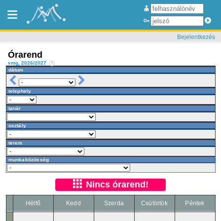
Bejelentkezés
Órarend
vmg, 2026/2027
?
dátum
telephely
tanár
osztály
terem
munkaközösség
Nincs órarend!
Hétfő
Kedd
Szerda
Csütörtök
Péntek