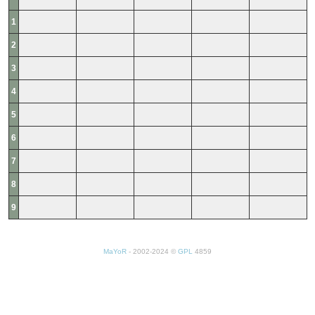
1
2
3
4
5
6
7
8
9
MaYoR
- 2002-2024 ©
GPL
4859